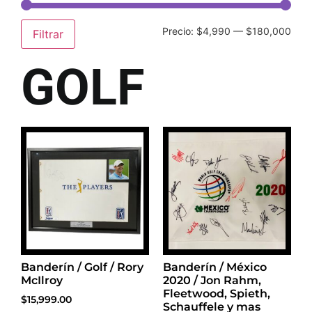
Precio:
$4,990
—
$180,000
Filtrar
GOLF
Banderín / Golf / Rory
Banderín / México
McIlroy
2020 / Jon Rahm,
Fleetwood, Spieth,
$
15,999.00
Schauffele y mas