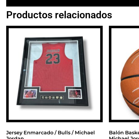
Productos relacionados
BANNER CON
PROMOCIONES 
Click Here
Jersey Enmarcado / Bulls / Michael
Balón Basket
Jordan
Michael Jo