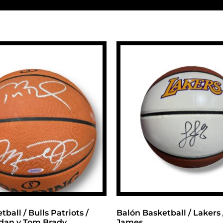
1
ball / Bulls Patriots /
Balón Basketball / Lakers
rdan y Tom Brady
James