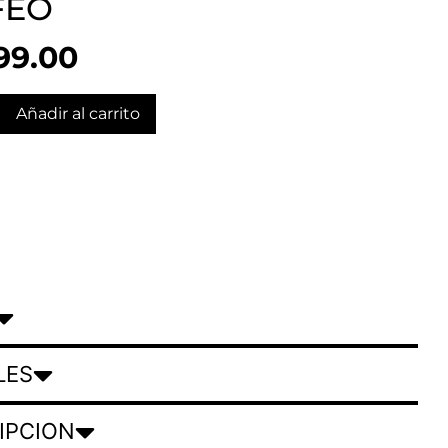
FEO
99.00
Añadir al carrito
LES
IPCION