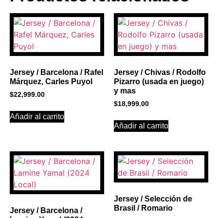
BANNER CON
PROMOCIONES 1
Click Here
Jersey / Barcelona / Rafel
Jersey / Chivas / Rodolfo
Márquez, Carles Puyol
Pizarro (usada en juego)
y mas
$
22,999.00
$
18,999.00
Añadir al carrito
Añadir al carrito
Jersey / Selección de
Brasil / Romario
Jersey / Barcelona /