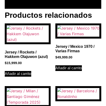
Productos relacionados
BANNER CON
PROMOCIONES 1
Click Here
Jersey / Mexico 1970 /
Varias Firmas
Jersey / Rockets /
Hakkem Olajuwon (azul)
$
49,999.00
$
15,999.00
Añadir al carrito
Añadir al carrito