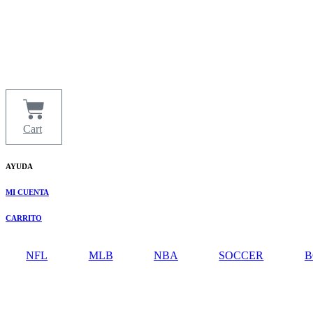
Ir
al
contenido
Cart
AYUDA
MI CUENTA
CARRITO
NFL
MLB
NBA
SOCCER
B