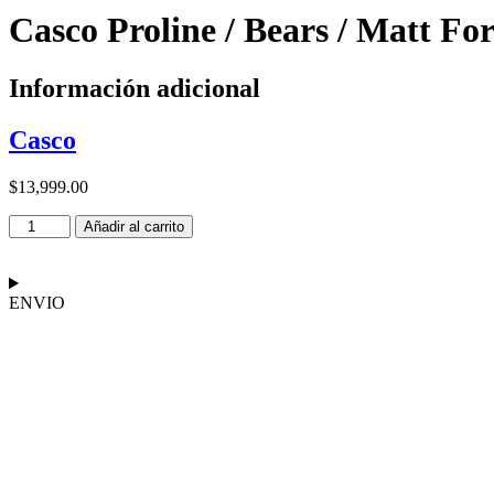
Casco Proline / Bears / Matt For
Información adicional
Casco
$
13,999.00
Casco
Añadir al carrito
Proline
/ Bears
/ Matt
Forte
ENVIO
cantidad