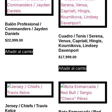
Click Here
Balón Profesional /
Commanders / Jayden
Daniels
Cuadro / Tenis / Serena,
$
22,999.00
Venus, Capriati, Hingis,
Kournikova, Lindsey
Davenport
Añadir al carrito
$
17,999.00
Añadir al carrito
Jersey / Chiefs / Travis
Kelce
Bota Enmarcada / Red