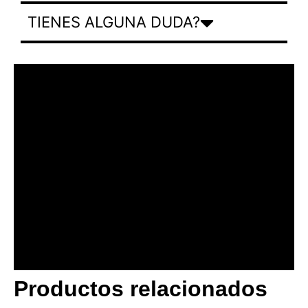
TIENES ALGUNA DUDA?
Productos relacionados
BANNER CON