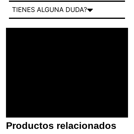
TIENES ALGUNA DUDA?
Productos relacionados
BANNER CON