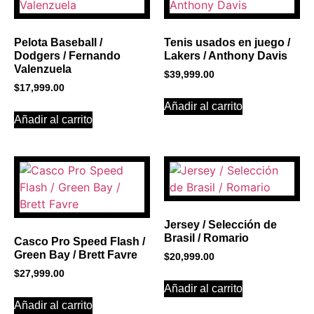
Click Here
Pelota Baseball /
Tenis usados en juego /
Dodgers / Fernando
Lakers / Anthony Davis
Valenzuela
$
39,999.00
$
17,999.00
Añadir al carrito
Añadir al carrito
Jersey / Selección de
Brasil / Romario
Casco Pro Speed Flash /
Green Bay / Brett Favre
$
20,999.00
$
27,999.00
Añadir al carrito
Añadir al carrito