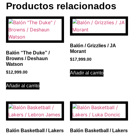
Productos relacionados
BANNER CON
PROMOCIONES 1
Click Here
Balón / Grizzlies / JA
Morant
Balón “The Duke” /
Browns / Deshaun
$
17,999.00
Watson
$
12,999.00
Añadir al carrito
Añadir al carrito
Balón Basketball / Lakers
Balón Basketball / Lakers