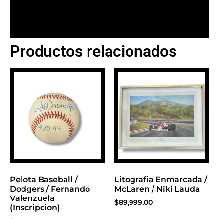
Productos relacionados
BANNER CON
PROMOCIONES 1
Click Here
Pelota Baseball /
Litografia Enmarcada /
Dodgers / Fernando
McLaren / Niki Lauda
Valenzuela
$
89,999.00
(Inscripcion)