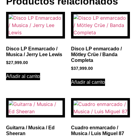
Productos relacionados
BANNER CON
PROMOCIONES 1
Click Here
Disco LP Enmarcado /
Disco LP enmarcado /
Musica / Jerry Lee Lewis
Mötley Crüe / Banda
Completa
$
27,999.00
$
37,999.00
Añadir al carrito
Añadir al carrito
Guitarra / Musica / Ed
Cuadro enmarcado /
Sheeran
Musica / Luis Miguel 87