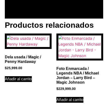
Productos relacionados
BANNER CON
PROMOCIONES 1
Click Here
Dela usada / Magic /
Penny Hardaway
$
25,999.00
Foto Enmarcada /
Legends NBA / Michael
Jordan – Larry Bird –
Añadir al carrito
Magic Johnson
$
229,999.00
Añadir al carrito