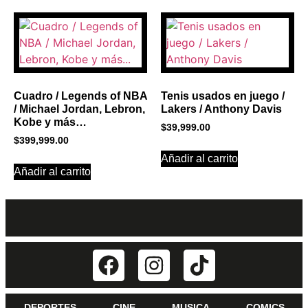
Cuadro / Legends of NBA
Tenis usados en juego /
/ Michael Jordan, Lebron,
Lakers / Anthony Davis
Kobe y más…
$
39,999.00
$
399,999.00
Añadir al carrito
Añadir al carrito
DEPORTES
CINE
MUSICA
COMICS