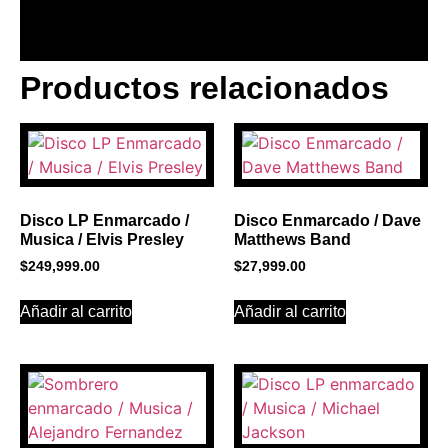
Productos relacionados
BANNER CON
PROMOCIONES 1
Click Here
Disco LP Enmarcado /
Disco Enmarcado / Dave
Musica / Elvis Presley
Matthews Band
$
249,999.00
$
27,999.00
Añadir al carrito
Añadir al carrito