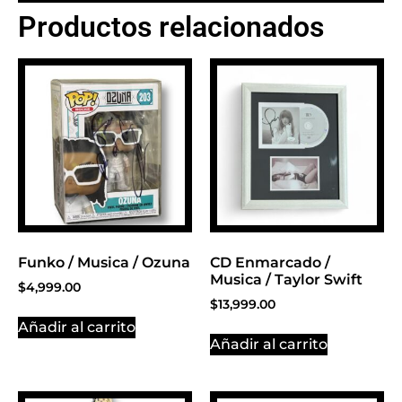
Productos relacionados
BANNER CON
PROMOCIONES 1
Click Here
Funko / Musica / Ozuna
CD Enmarcado /
Musica / Taylor Swift
$
4,999.00
$
13,999.00
Añadir al carrito
Añadir al carrito