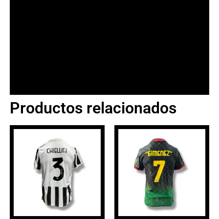
Productos relacionados
BANNER CON
PROMOCIONES 1
Click Here