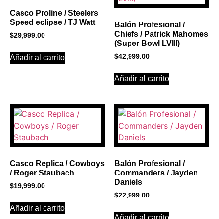
Casco Proline / Steelers
Speed eclipse / TJ Watt
Balón Profesional /
Chiefs / Patrick Mahomes
$
29,999.00
(Super Bowl LVIII)
$
42,999.00
Añadir al carrito
Añadir al carrito
Casco Replica / Cowboys
Balón Profesional /
/ Roger Staubach
Commanders / Jayden
Daniels
$
19,999.00
$
22,999.00
Añadir al carrito
Añadir al carrito