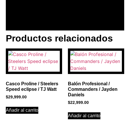
Productos relacionados
BANNER CON
PROMOCIONES 1
Click Here
Casco Proline / Steelers
Balón Profesional /
Speed eclipse / TJ Watt
Commanders / Jayden
Daniels
$
29,999.00
$
22,999.00
Añadir al carrito
Añadir al carrito