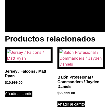
Productos relacionados
BANNER CON
PROMOCIONES 1
Click Here
Jersey / Falcons / Matt
Ryan
Balón Profesional /
Commanders / Jayden
$
10,999.00
Daniels
$
22,999.00
Añadir al carrito
Añadir al carrito