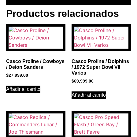
Productos relacionados
BANNER CON
PROMOCIONES 1
Click Here
Casco Proline / Cowboys
Casco Proline / Dolphins
/ Deion Sanders
/ 1972 Super Bowl VII
Varios
$
27,999.00
$
69,999.00
Añadir al carrito
Añadir al carrito