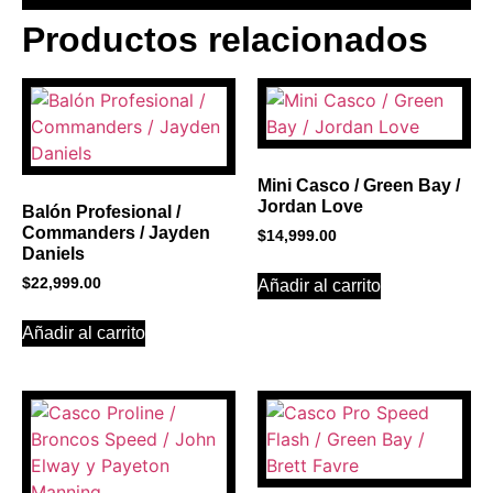
Productos relacionados
BANNER CON
PROMOCIONES 1
Click Here
Mini Casco / Green Bay /
Jordan Love
Balón Profesional /
Commanders / Jayden
$
14,999.00
Daniels
$
22,999.00
Añadir al carrito
Añadir al carrito