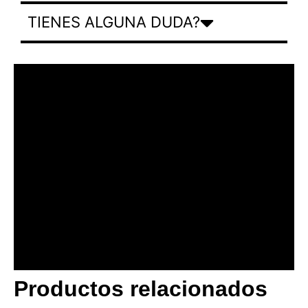
TIENES ALGUNA DUDA?
Productos relacionados
BANNER CON