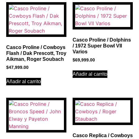
PROMOCIONES 1
Click Here
Casco Proline / Dolphins
/ 1972 Super Bowl VII
Casco Proline / Cowboys
Varios
Flash / Dak Prescott, Troy
Aikman, Roger Soubach
$
69,999.00
$
47,999.00
Añadir al carrito
Añadir al carrito
Casco Replica / Cowboys