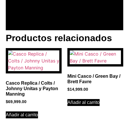
Productos relacionados
BANNER CON
PROMOCIONES 1
Click Here
Mini Casco / Green Bay /
Brett Favre
Casco Replica / Colts /
Johnny Unitas y Payton
$
14,999.00
Manning
$
69,999.00
Añadir al carrito
Añadir al carrito