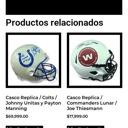
Productos relacionados
BANNER CON
PROMOCIONES 1
Click Here
Casco Replica / Colts /
Casco Replica /
Johnny Unitas y Payton
Commanders Lunar /
Manning
Joe Thiesmann
$
69,999.00
$
17,999.00