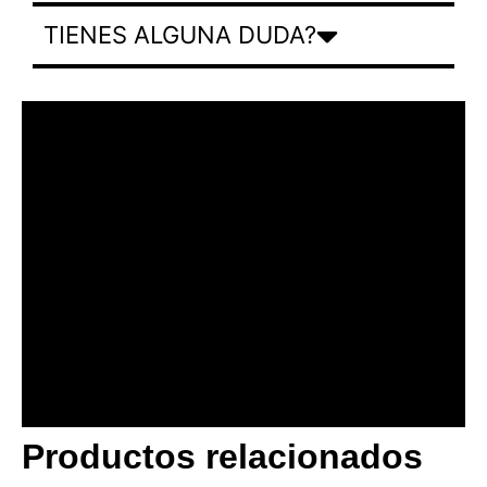
TIENES ALGUNA DUDA?
Productos relacionados
BANNER CON