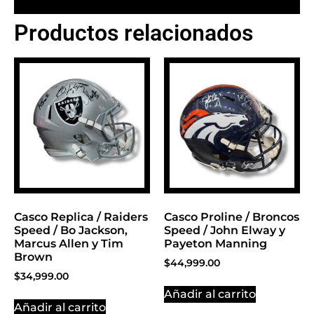
Productos relacionados
BANNER CON
PROMOCIONES 1
Click Here
Casco Replica / Raiders
Casco Proline / Broncos
Speed / Bo Jackson,
Speed / John Elway y
Marcus Allen y Tim
Payeton Manning
Brown
$
44,999.00
$
34,999.00
Añadir al carrito
Añadir al carrito