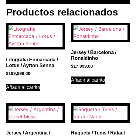
Productos relacionados
BANNER CON
PROMOCIONES 1
Click Here
Jersey / Barcelona /
Ronaldinho
Litografia Enmarcada /
Lotus / Ayrton Senna
$
17,999.00
$
199,999.00
Añadir al carrito
Añadir al carrito
Jersey / Argentina /
Raqueta / Tenis / Rafael