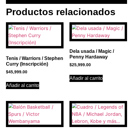
Productos relacionados
BANNER CON
PROMOCIONES 1
Click Here
Dela usada / Magic /
Penny Hardaway
Tenis / Warriors / Stephen
Curry (Inscripción)
$
25,999.00
$
45,999.00
Añadir al carrito
Añadir al carrito