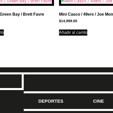
1
 Green Bay / Brett Favre
Mini Casco / 49ers / Joe Mo
$
14,999.00
ito
Añadir al carrito
DEPORTES
CINE