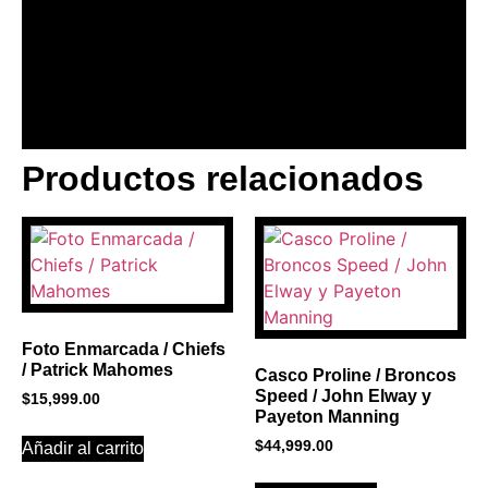
Productos relacionados
BANNER CON
PROMOCIONES 1
Click Here
Foto Enmarcada / Chiefs
/ Patrick Mahomes
Casco Proline / Broncos
Speed / John Elway y
$
15,999.00
Payeton Manning
$
44,999.00
Añadir al carrito