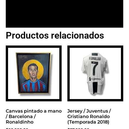
Productos relacionados
BANNER CON
PROMOCIONES 1
Click Here
Canvas pintado a mano
Jersey / Juventus /
/ Barcelona /
Cristiano Ronaldo
Ronaldinho
(Temporada 2018)