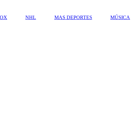
OX
NHL
MAS DEPORTES
MÚSICA