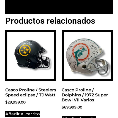
Productos relacionados
BANNER CON
PROMOCIONES 1
Click Here
Casco Proline / Steelers
Casco Proline /
Speed eclipse / TJ Watt
Dolphins / 1972 Super
Bowl VII Varios
$
29,999.00
$
69,999.00
Añadir al carrito