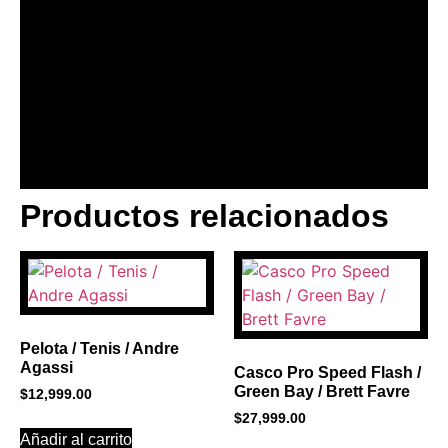
Productos relacionados
BANNER CON
PROMOCIONES 1
Click Here
Pelota / Tenis / Andre
Agassi
Casco Pro Speed Flash /
Green Bay / Brett Favre
$
12,999.00
$
27,999.00
Añadir al carrito