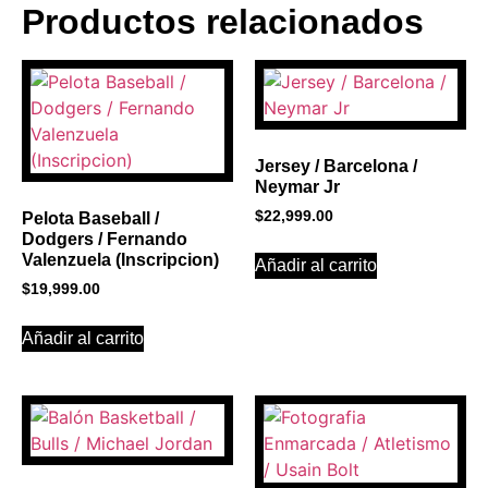
Productos relacionados
BANNER CON
PROMOCIONES 1
Click Here
Jersey / Barcelona /
Neymar Jr
$
22,999.00
Pelota Baseball /
Dodgers / Fernando
Valenzuela (Inscripcion)
Añadir al carrito
$
19,999.00
Añadir al carrito