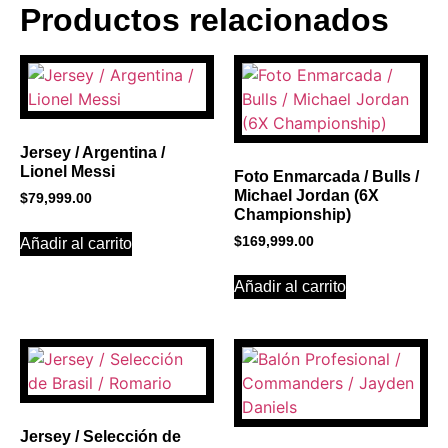
Productos relacionados
BANNER CON
PROMOCIONES 1
Click Here
Jersey / Argentina /
Lionel Messi
Foto Enmarcada / Bulls /
Michael Jordan (6X
$
79,999.00
Championship)
$
169,999.00
Añadir al carrito
Añadir al carrito
Jersey / Selección de