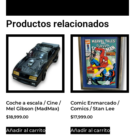
Productos relacionados
BANNER CON
PROMOCIONES 1
Click Here
Coche a escala / Cine /
Comic Enmarcado /
Mel Gibson (MadMax)
Comics / Stan Lee
$
18,999.00
$
17,999.00
Añadir al carrito
Añadir al carrito