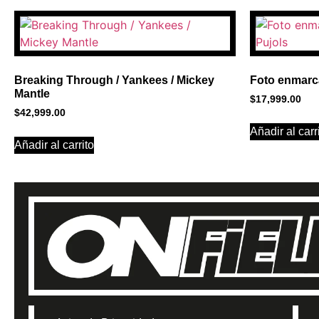
BANNER CON
PROMOCIONES 
Breaking Through / Yankees / Mickey
Foto enmarca
Click Here
Mantle
$
17,999.00
$
42,999.00
Añadir al carr
Añadir al carrito