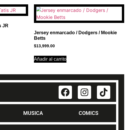
s JR
Jersey enmarcado / Dodgers / Mookie
Betts
$
13,999.00
Añadir al carrito
MUSICA
COMICS