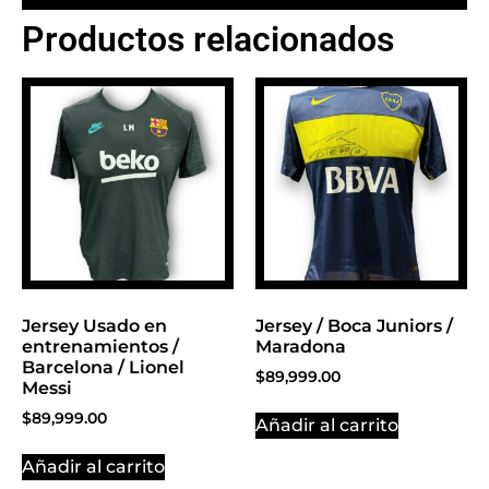
Productos relacionados
BANNER CON
PROMOCIONES 1
Click Here
Jersey Usado en
Jersey / Boca Juniors /
entrenamientos /
Maradona
Barcelona / Lionel
$
89,999.00
Messi
$
89,999.00
Añadir al carrito
Añadir al carrito