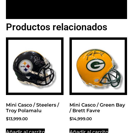
Productos relacionados
BANNER CON
PROMOCIONES 1
Click Here
Mini Casco / Steelers /
Mini Casco / Green Bay
Troy Polamalu
/ Brett Favre
$
13,999.00
$
14,999.00
Añadir al carrito
Añadir al carrito