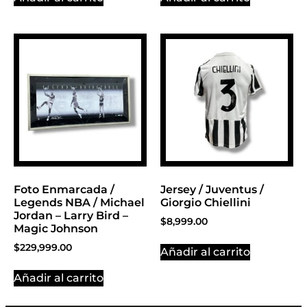
Foto Enmarcada /
Jersey / Juventus /
Legends NBA / Michael
Giorgio Chiellini
Jordan – Larry Bird –
$
8,999.00
Magic Johnson
$
229,999.00
Añadir al carrito
Añadir al carrito