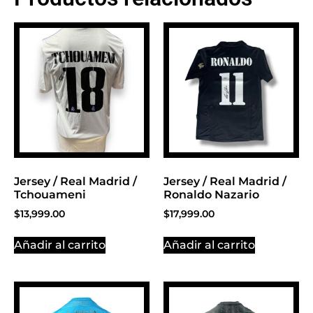
BANNER CON
PROMOCIONES 1
Click Here
Jersey / Real Madrid /
Jersey / Real Madrid /
Tchouameni
Ronaldo Nazario
$
13,999.00
$
17,999.00
Añadir al carrito
Añadir al carrito