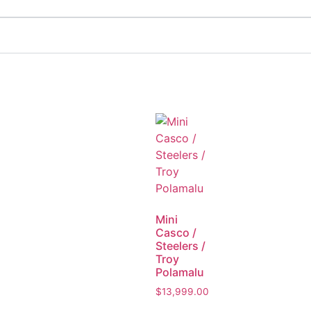
ONES 1
Mini
Casco /
Steelers /
Troy
Polamalu
$
13,999.00