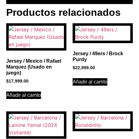
Productos relacionados
BANNER CON
PROMOCIONES 1
Click Here
Jersey / 49ers / Brock
Purdy
Jersey / Mexico / Rafael
Marquez (Usado en
$
22,999.00
juego)
$
17,999.00
Añadir al carrito
Añadir al carrito