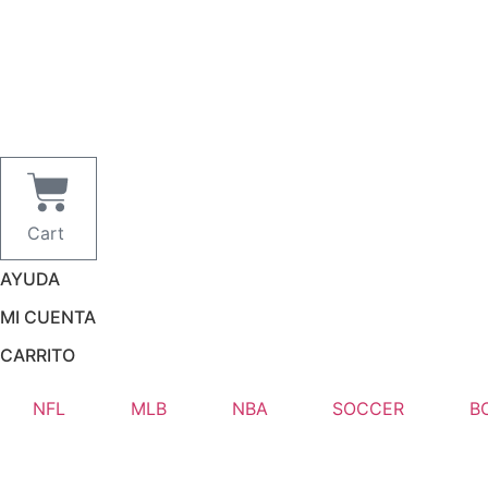
Ir
al
contenido
Cart
AYUDA
MI CUENTA
CARRITO
NFL
MLB
NBA
SOCCER
B