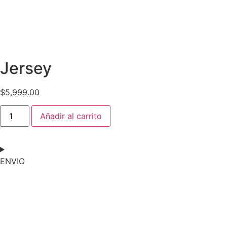
Jersey
$
5,999.00
Jersey
Añadir al carrito
/
Manchester
United
/
Teddy
Sheringham
ENVIO
cantidad