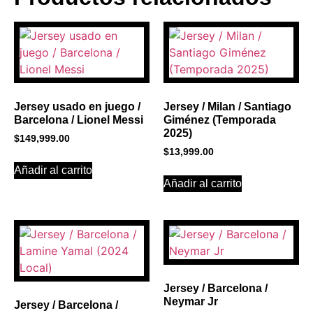
BANNER CON
PROMOCIONES 1
Click Here
Jersey usado en juego /
Jersey / Milan / Santiago
Barcelona / Lionel Messi
Giménez (Temporada
2025)
$
149,999.00
$
13,999.00
Añadir al carrito
Añadir al carrito
Jersey / Barcelona /
Neymar Jr
Jersey / Barcelona /