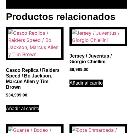
Productos relacionados
BANNER CON
PROMOCIONES 1
Click Here
Jersey / Juventus /
Giorgio Chiellini
$
8,999.00
Casco Replica / Raiders
Speed / Bo Jackson,
Marcus Allen y Tim
Añadir al carrito
Brown
$
34,999.00
Añadir al carrito