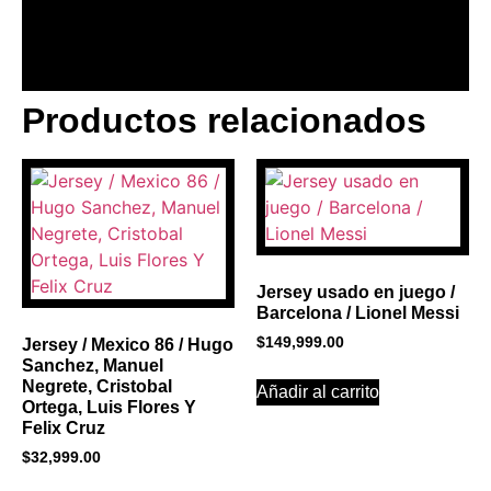
Productos relacionados
BANNER CON
PROMOCIONES 1
Click Here
Jersey usado en juego /
Barcelona / Lionel Messi
$
149,999.00
Jersey / Mexico 86 / Hugo
Sanchez, Manuel
Negrete, Cristobal
Añadir al carrito
Ortega, Luis Flores Y
Felix Cruz
$
32,999.00