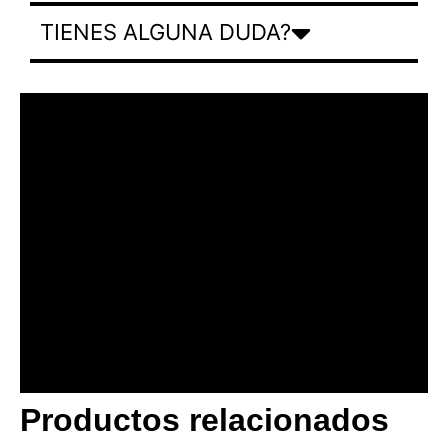
TIENES ALGUNA DUDA?
Productos relacionados
BANNER CON