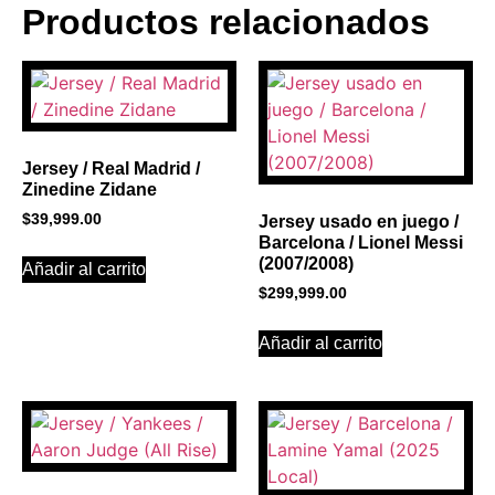
Productos relacionados
BANNER CON
PROMOCIONES 1
Click Here
Jersey / Real Madrid /
Zinedine Zidane
$
39,999.00
Jersey usado en juego /
Barcelona / Lionel Messi
(2007/2008)
Añadir al carrito
$
299,999.00
Añadir al carrito