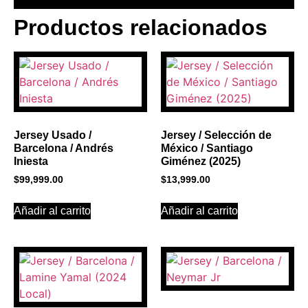
Productos relacionados
BANNER CON
PROMOCIONES 1
Click Here
Jersey Usado /
Jersey / Selección de
Barcelona / Andrés
México / Santiago
Iniesta
Giménez (2025)
$
99,999.00
$
13,999.00
Añadir al carrito
Añadir al carrito